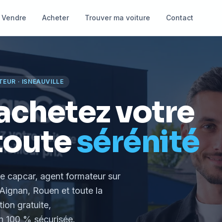
Vendre
Acheter
Trouver ma voiture
Contact
TEUR
·
ISNEAUVILLE
achetez votre
toute
sérénité
le capcar, agent formateur
sur
Aignan, Rouen et toute la
tion gratuite,
 100 % sécurisée.