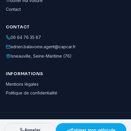
Trouver ma voiture
Contact
CONTACT
06 64 76 35 87
adrien.balavoine.agent@capcar.fr
Isneauville
,
Seine-Maritime (76)
INFORMATIONS
Mentions légales
Politique de confidentialité
Adrien Balavoine
—
Agent automobile CapCar, Agent formateur
· ©
2026
· Tous droits réservés
Appeler
Estimer mon véhicule