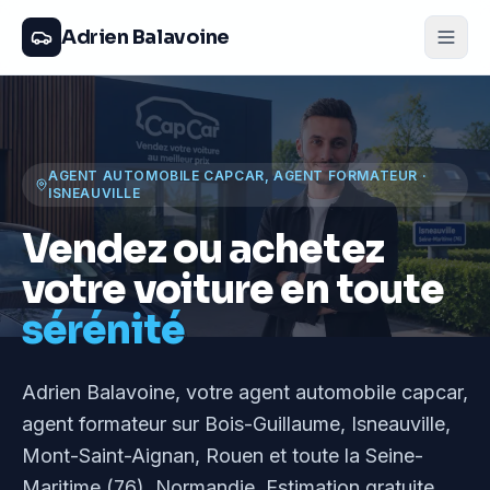
Adrien Balavoine
AGENT AUTOMOBILE CAPCAR, AGENT FORMATEUR
·
ISNEAUVILLE
Vendez ou achetez
votre voiture en toute
sérénité
Adrien Balavoine
, votre agent automobile capcar,
agent formateur
sur Bois-Guillaume, Isneauville,
Mont-Saint-Aignan, Rouen et toute la Seine-
Maritime (76), Normandie
. Estimation gratuite,