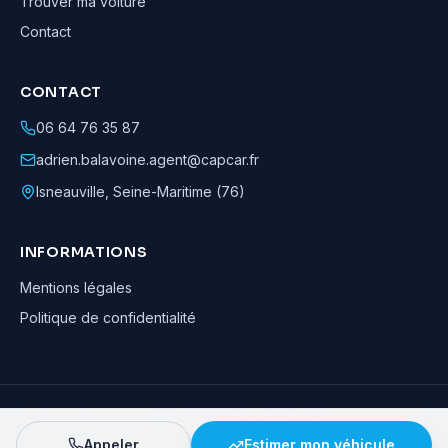
Trouver ma voiture
Contact
CONTACT
06 64 76 35 87
adrien.balavoine.agent@capcar.fr
Isneauville
,
Seine-Maritime (76)
INFORMATIONS
Mentions légales
Politique de confidentialité
Adrien Balavoine
—
Agent automobile CapCar, Agent formateur
· ©
2026
· Tous droits réservés
Appeler
Estimer mon véhicule