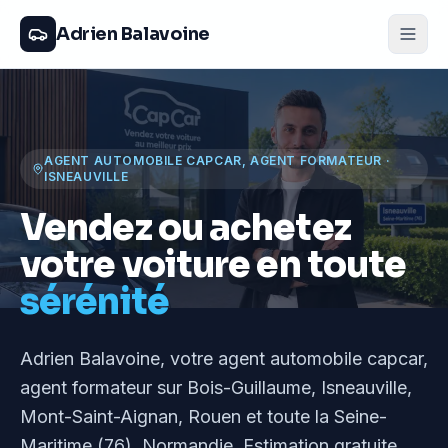
Adrien Balavoine
AGENT AUTOMOBILE CAPCAR, AGENT FORMATEUR
·
ISNEAUVILLE
Vendez ou achetez
votre voiture en toute
sérénité
Adrien Balavoine
, votre agent automobile capcar,
agent formateur
sur Bois-Guillaume, Isneauville,
Mont-Saint-Aignan, Rouen et toute la Seine-
Maritime (76), Normandie
. Estimation gratuite,