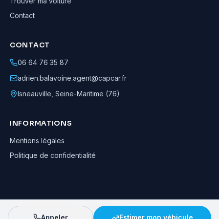
Trouver ma voiture
Contact
CONTACT
06 64 76 35 87
adrien.balavoine.agent@capcar.fr
Isneauville
,
Seine-Maritime (76)
INFORMATIONS
Mentions légales
Politique de confidentialité
Adrien Balavoine
—
Agent automobile CapCar, Agent formateur
· ©
2026
· Tous droits réservés
Appeler
Estimer mon véhicule