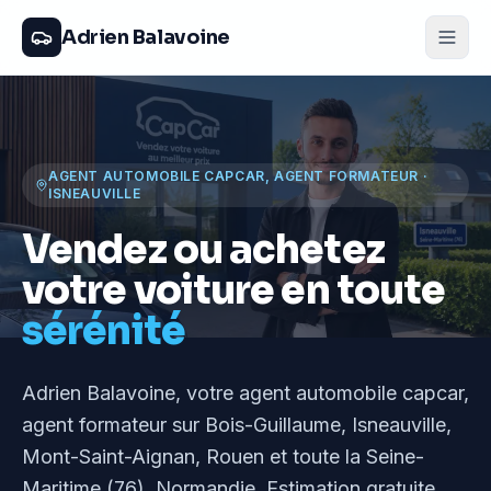
Adrien Balavoine
AGENT AUTOMOBILE CAPCAR, AGENT FORMATEUR
·
ISNEAUVILLE
Vendez ou achetez
votre voiture en toute
sérénité
Adrien Balavoine
, votre agent automobile capcar,
agent formateur
sur Bois-Guillaume, Isneauville,
Mont-Saint-Aignan, Rouen et toute la Seine-
Maritime (76), Normandie
. Estimation gratuite,