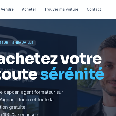
Vendre
Acheter
Trouver ma voiture
Contact
TEUR
·
ISNEAUVILLE
achetez votre
toute
sérénité
le capcar, agent formateur
sur
Aignan, Rouen et toute la
tion gratuite,
 100 % sécurisée.