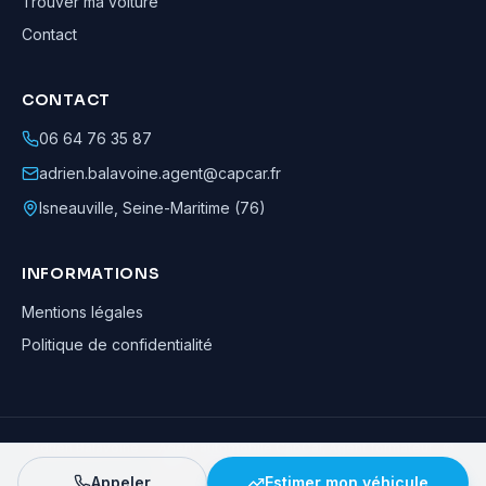
Trouver ma voiture
Contact
CONTACT
06 64 76 35 87
adrien.balavoine.agent@capcar.fr
Isneauville
,
Seine-Maritime (76)
INFORMATIONS
Mentions légales
Politique de confidentialité
Adrien Balavoine
—
Agent automobile CapCar, Agent formateur
· ©
2026
· Tous droits réservés
Appeler
Estimer mon véhicule