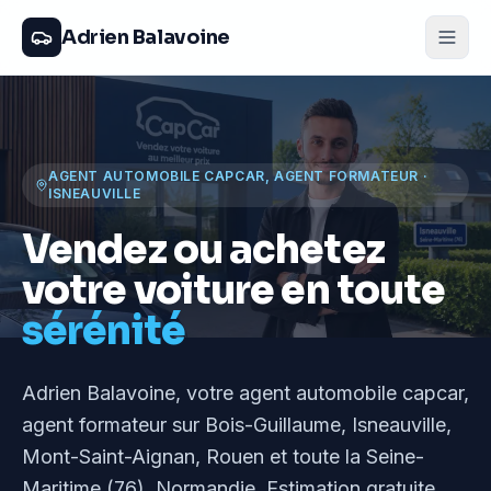
Adrien Balavoine
AGENT AUTOMOBILE CAPCAR, AGENT FORMATEUR
·
ISNEAUVILLE
Vendez ou achetez
votre voiture en toute
sérénité
Adrien Balavoine
, votre agent automobile capcar,
agent formateur
sur Bois-Guillaume, Isneauville,
Mont-Saint-Aignan, Rouen et toute la Seine-
Maritime (76), Normandie
. Estimation gratuite,