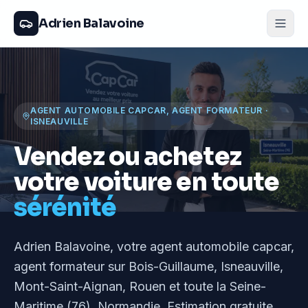
Adrien Balavoine
AGENT AUTOMOBILE CAPCAR, AGENT FORMATEUR
·
ISNEAUVILLE
Vendez ou achetez
votre voiture en toute
sérénité
Adrien Balavoine
, votre agent automobile capcar,
agent formateur
sur Bois-Guillaume, Isneauville,
Mont-Saint-Aignan, Rouen et toute la Seine-
Maritime (76), Normandie
. Estimation gratuite,