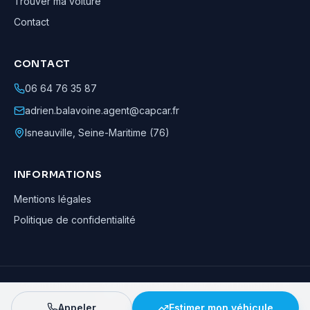
Trouver ma voiture
Contact
CONTACT
06 64 76 35 87
adrien.balavoine.agent@capcar.fr
Isneauville
,
Seine-Maritime (76)
INFORMATIONS
Mentions légales
Politique de confidentialité
Adrien Balavoine
—
Agent automobile CapCar, Agent formateur
· ©
2026
· Tous droits réservés
Appeler
Estimer mon véhicule