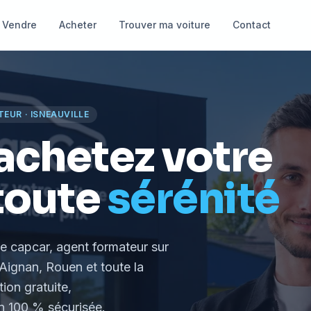
Vendre
Acheter
Trouver ma voiture
Contact
TEUR
·
ISNEAUVILLE
achetez votre
toute
sérénité
le capcar, agent formateur
sur
Aignan, Rouen et toute la
tion gratuite,
 100 % sécurisée.