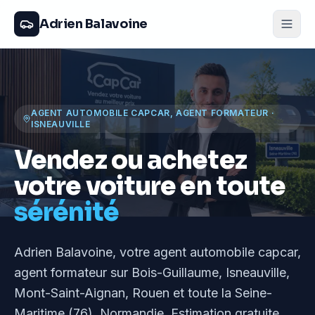
Adrien Balavoine
AGENT AUTOMOBILE CAPCAR, AGENT FORMATEUR
·
ISNEAUVILLE
Vendez ou achetez
votre voiture en toute
sérénité
Adrien Balavoine
, votre agent automobile capcar,
agent formateur
sur Bois-Guillaume, Isneauville,
Mont-Saint-Aignan, Rouen et toute la Seine-
Maritime (76), Normandie
. Estimation gratuite,