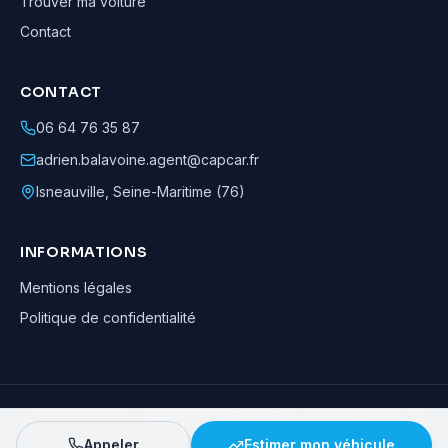
Trouver ma voiture
Contact
CONTACT
06 64 76 35 87
adrien.balavoine.agent@capcar.fr
Isneauville
,
Seine-Maritime (76)
INFORMATIONS
Mentions légales
Politique de confidentialité
Adrien Balavoine
—
Agent automobile CapCar, Agent formateur
· ©
2026
· Tous droits réservés
Appeler
Estimer mon véhicule