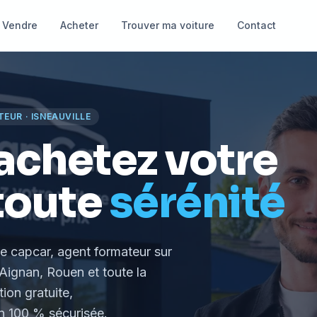
Vendre
Acheter
Trouver ma voiture
Contact
TEUR
·
ISNEAUVILLE
achetez votre
toute
sérénité
le capcar, agent formateur
sur
Aignan, Rouen et toute la
tion gratuite,
 100 % sécurisée.