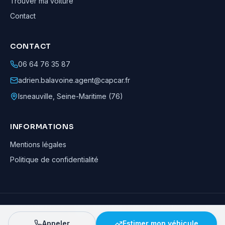
Trouver ma voiture
Contact
CONTACT
06 64 76 35 87
adrien.balavoine.agent@capcar.fr
Isneauville
,
Seine-Maritime (76)
INFORMATIONS
Mentions légales
Politique de confidentialité
Adrien Balavoine
—
Agent automobile CapCar, Agent formateur
· ©
2026
· Tous droits réservés
Appeler
Estimer mon véhicule