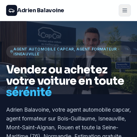
Adrien Balavoine
AGENT AUTOMOBILE CAPCAR, AGENT FORMATEUR
·
ISNEAUVILLE
Vendez ou achetez
votre voiture en toute
sérénité
Adrien Balavoine
, votre agent automobile capcar,
agent formateur
sur Bois-Guillaume, Isneauville,
Mont-Saint-Aignan, Rouen et toute la Seine-
Maritime (76), Normandie
. Estimation gratuite,