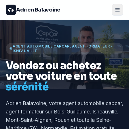
Adrien Balavoine
AGENT AUTOMOBILE CAPCAR, AGENT FORMATEUR
·
ISNEAUVILLE
Vendez ou achetez
votre voiture en toute
sérénité
Adrien Balavoine
, votre agent automobile capcar,
agent formateur
sur Bois-Guillaume, Isneauville,
Mont-Saint-Aignan, Rouen et toute la Seine-
Maritime (76), Normandie
. Estimation gratuite,