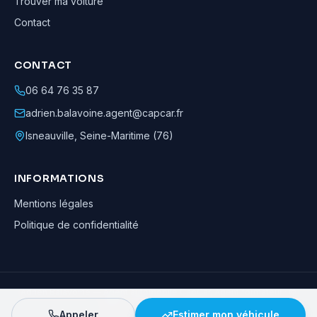
Trouver ma voiture
Contact
CONTACT
06 64 76 35 87
adrien.balavoine.agent@capcar.fr
Isneauville
,
Seine-Maritime (76)
INFORMATIONS
Mentions légales
Politique de confidentialité
Adrien Balavoine
—
Agent automobile CapCar, Agent formateur
· ©
2026
· Tous droits réservés
Appeler
Estimer mon véhicule