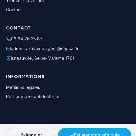
Trouver ma voiture
Contact
CONTACT
06 64 76 35 87
adrien.balavoine.agent@capcar.fr
Isneauville
,
Seine-Maritime (76)
INFORMATIONS
Mentions légales
Politique de confidentialité
Adrien Balavoine
—
Agent automobile CapCar, Agent formateur
· ©
2026
· Tous droits réservés
Appeler
Estimer mon véhicule