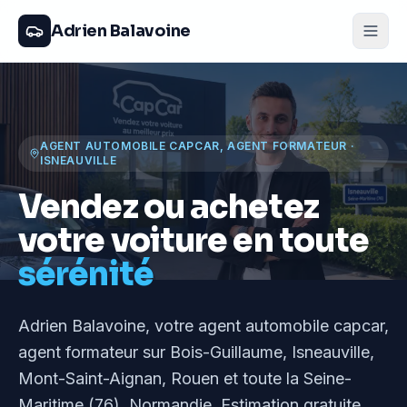
Adrien Balavoine
AGENT AUTOMOBILE CAPCAR, AGENT FORMATEUR
·
ISNEAUVILLE
Vendez ou achetez
votre voiture en toute
sérénité
Adrien Balavoine
, votre agent automobile capcar,
agent formateur
sur Bois-Guillaume, Isneauville,
Mont-Saint-Aignan, Rouen et toute la Seine-
Maritime (76), Normandie
. Estimation gratuite,