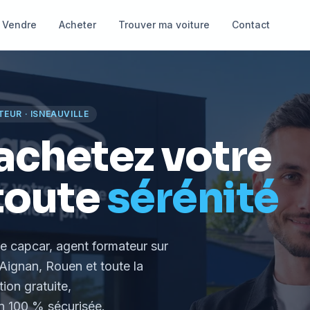
Vendre
Acheter
Trouver ma voiture
Contact
TEUR
·
ISNEAUVILLE
achetez votre
toute
sérénité
le capcar, agent formateur
sur
Aignan, Rouen et toute la
tion gratuite,
 100 % sécurisée.