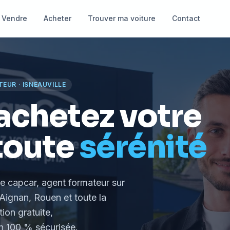
Vendre
Acheter
Trouver ma voiture
Contact
TEUR
·
ISNEAUVILLE
achetez votre
toute
sérénité
le capcar, agent formateur
sur
Aignan, Rouen et toute la
tion gratuite,
 100 % sécurisée.