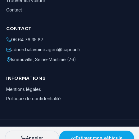
Trouver ma voiture
Contact
CONTACT
06 64 76 35 87
adrien.balavoine.agent@capcar.fr
Isneauville
,
Seine-Maritime (76)
INFORMATIONS
Mentions légales
Politique de confidentialité
Adrien Balavoine
—
Agent automobile CapCar, Agent formateur
· ©
2026
· Tous droits réservés
Appeler
Estimer mon véhicule