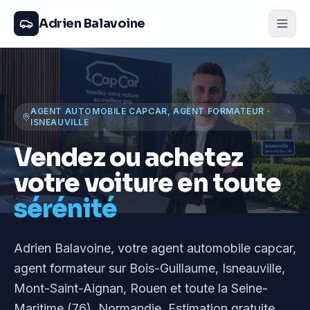
Adrien Balavoine
AGENT AUTOMOBILE CAPCAR, AGENT FORMATEUR
·
ISNEAUVILLE
Vendez ou achetez
votre voiture en toute
sérénité
Adrien Balavoine
, votre agent automobile capcar,
agent formateur
sur Bois-Guillaume, Isneauville,
Mont-Saint-Aignan, Rouen et toute la Seine-
Maritime (76), Normandie
. Estimation gratuite,