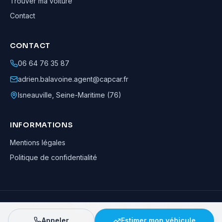
Trouver ma voiture
Contact
CONTACT
06 64 76 35 87
adrien.balavoine.agent@capcar.fr
Isneauville
,
Seine-Maritime (76)
INFORMATIONS
Mentions légales
Politique de confidentialité
Adrien Balavoine
—
Agent automobile CapCar, Agent formateur
· ©
2026
· Tous droits réservés
Appeler
Estimer mon véhicule