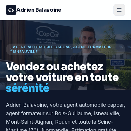
Adrien Balavoine
AGENT AUTOMOBILE CAPCAR, AGENT FORMATEUR
·
ISNEAUVILLE
Vendez ou achetez
votre voiture en toute
sérénité
Adrien Balavoine
, votre agent automobile capcar,
agent formateur
sur Bois-Guillaume, Isneauville,
Mont-Saint-Aignan, Rouen et toute la Seine-
Maritime (76), Normandie
. Estimation gratuite,