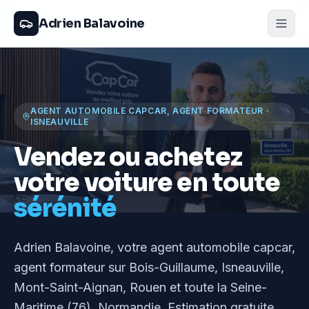
Adrien Balavoine
AGENT AUTOMOBILE CAPCAR, AGENT FORMATEUR
·
ISNEAUVILLE
Vendez ou achetez
votre voiture en toute
sérénité
Adrien Balavoine
, votre agent automobile capcar,
agent formateur
sur Bois-Guillaume, Isneauville,
Mont-Saint-Aignan, Rouen et toute la Seine-
Maritime (76), Normandie
. Estimation gratuite,