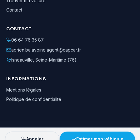
Trouver ma voiture
Contact
CONTACT
06 64 76 35 87
adrien.balavoine.agent@capcar.fr
Isneauville
,
Seine-Maritime (76)
INFORMATIONS
Mentions légales
Politique de confidentialité
Adrien Balavoine
—
Agent automobile CapCar, Agent formateur
· ©
2026
· Tous droits réservés
Appeler
Estimer mon véhicule