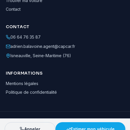
Trouver ma voiture
Contact
CONTACT
06 64 76 35 87
adrien.balavoine.agent@capcar.fr
Isneauville
,
Seine-Maritime (76)
INFORMATIONS
Mentions légales
Politique de confidentialité
Adrien Balavoine
—
Agent automobile CapCar, Agent formateur
· ©
2026
· Tous droits réservés
Appeler
Estimer mon véhicule