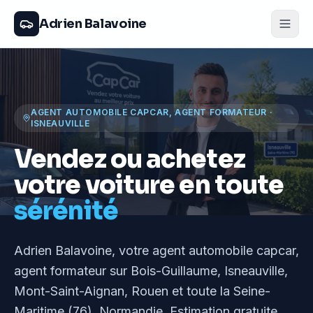
Adrien Balavoine
AGENT AUTOMOBILE CAPCAR, AGENT FORMATEUR
·
ISNEAUVILLE
Vendez ou achetez
votre voiture en toute
sérénité
Adrien Balavoine
, votre agent automobile capcar,
agent formateur
sur Bois-Guillaume, Isneauville,
Mont-Saint-Aignan, Rouen et toute la Seine-
Maritime (76), Normandie
. Estimation gratuite,