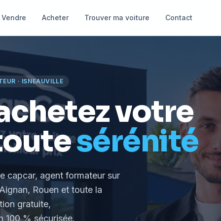
Vendre
Acheter
Trouver ma voiture
Contact
TEUR
·
ISNEAUVILLE
achetez votre
toute
sérénité
le capcar, agent formateur
sur
Aignan, Rouen et toute la
tion gratuite,
 100 % sécurisée.