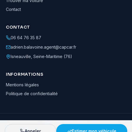
Trouver ma voiture
Contact
CONTACT
06 64 76 35 87
adrien.balavoine.agent@capcar.fr
Isneauville
,
Seine-Maritime (76)
INFORMATIONS
Mentions légales
Politique de confidentialité
Adrien Balavoine
—
Agent automobile CapCar, Agent formateur
· ©
2026
· Tous droits réservés
Appeler
Estimer mon véhicule