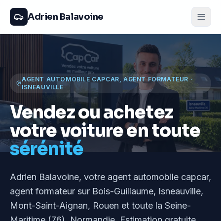
Adrien Balavoine
AGENT AUTOMOBILE CAPCAR, AGENT FORMATEUR
·
ISNEAUVILLE
Vendez ou achetez
votre voiture en toute
sérénité
Adrien Balavoine
, votre agent automobile capcar,
agent formateur
sur Bois-Guillaume, Isneauville,
Mont-Saint-Aignan, Rouen et toute la Seine-
Maritime (76), Normandie
. Estimation gratuite,