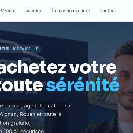
Vendre
Acheter
Trouver ma voiture
Contact
TEUR
·
ISNEAUVILLE
achetez votre
toute
sérénité
le capcar, agent formateur
sur
Aignan, Rouen et toute la
tion gratuite,
 100 % sécurisée.