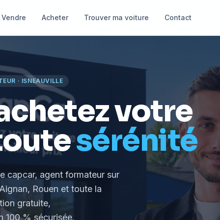
Vendre
Acheter
Trouver ma voiture
Contact
TEUR
·
ISNEAUVILLE
achetez votre
toute
sérénité
le capcar, agent formateur
sur
Aignan, Rouen et toute la
tion gratuite,
 100 % sécurisée.