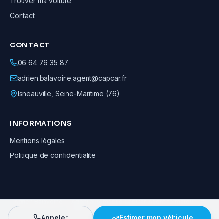
Trouver ma voiture
Contact
CONTACT
06 64 76 35 87
adrien.balavoine.agent@capcar.fr
Isneauville
,
Seine-Maritime (76)
INFORMATIONS
Mentions légales
Politique de confidentialité
Adrien Balavoine
—
Agent automobile CapCar, Agent formateur
· ©
2026
· Tous droits réservés
Appeler
Estimer mon véhicule