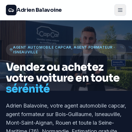
Adrien Balavoine
AGENT AUTOMOBILE CAPCAR, AGENT FORMATEUR
·
ISNEAUVILLE
Vendez ou achetez
votre voiture en toute
sérénité
Adrien Balavoine
, votre agent automobile capcar,
agent formateur
sur Bois-Guillaume, Isneauville,
Mont-Saint-Aignan, Rouen et toute la Seine-
Maritime (76), Normandie
. Estimation gratuite,