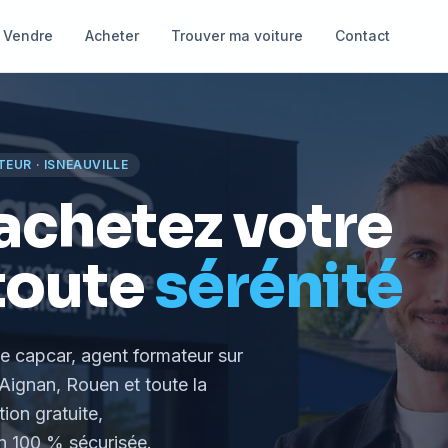
Vendre
Acheter
Trouver ma voiture
Contact
TEUR
·
ISNEAUVILLE
achetez votre
toute
sérénité
le capcar, agent formateur
sur
Aignan, Rouen et toute la
tion gratuite,
 100 % sécurisée.