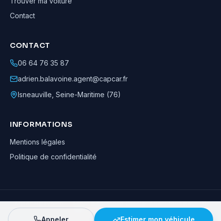
Trouver ma voiture
Contact
CONTACT
06 64 76 35 87
adrien.balavoine.agent@capcar.fr
Isneauville
,
Seine-Maritime (76)
INFORMATIONS
Mentions légales
Politique de confidentialité
Adrien Balavoine
—
Agent automobile CapCar, Agent formateur
· ©
2026
· Tous droits réservés
Appeler
Estimer mon véhicule