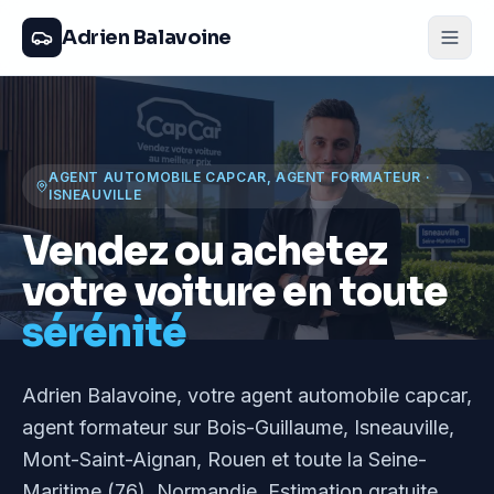
Adrien Balavoine
AGENT AUTOMOBILE CAPCAR, AGENT FORMATEUR
·
ISNEAUVILLE
Vendez ou achetez
votre voiture en toute
sérénité
Adrien Balavoine
, votre agent automobile capcar,
agent formateur
sur Bois-Guillaume, Isneauville,
Mont-Saint-Aignan, Rouen et toute la Seine-
Maritime (76), Normandie
. Estimation gratuite,