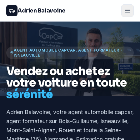
Adrien Balavoine
AGENT AUTOMOBILE CAPCAR, AGENT FORMATEUR
·
ISNEAUVILLE
Vendez ou achetez
votre voiture en toute
sérénité
Adrien Balavoine
, votre agent automobile capcar,
agent formateur
sur Bois-Guillaume, Isneauville,
Mont-Saint-Aignan, Rouen et toute la Seine-
Maritime (76), Normandie
. Estimation gratuite,