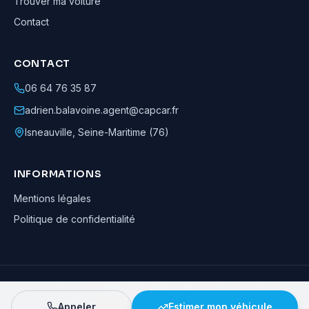
Trouver ma voiture
Contact
CONTACT
06 64 76 35 87
adrien.balavoine.agent@capcar.fr
Isneauville
,
Seine-Maritime (76)
INFORMATIONS
Mentions légales
Politique de confidentialité
Adrien Balavoine
—
Agent automobile CapCar, Agent formateur
· ©
2026
· Tous droits réservés
Appeler
Estimer mon véhicule