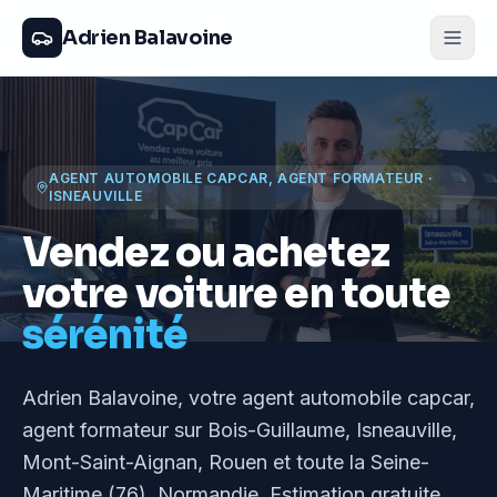
Adrien Balavoine
AGENT AUTOMOBILE CAPCAR, AGENT FORMATEUR
·
ISNEAUVILLE
Vendez ou achetez
votre voiture en toute
sérénité
Adrien Balavoine
, votre agent automobile capcar,
agent formateur
sur Bois-Guillaume, Isneauville,
Mont-Saint-Aignan, Rouen et toute la Seine-
Maritime (76), Normandie
. Estimation gratuite,