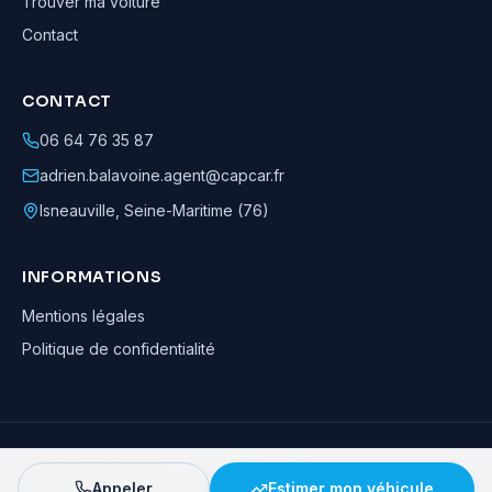
Trouver ma voiture
Contact
CONTACT
06 64 76 35 87
adrien.balavoine.agent@capcar.fr
Isneauville
,
Seine-Maritime (76)
INFORMATIONS
Mentions légales
Politique de confidentialité
Adrien Balavoine
—
Agent automobile CapCar, Agent formateur
· ©
2026
· Tous droits réservés
Appeler
Estimer mon véhicule