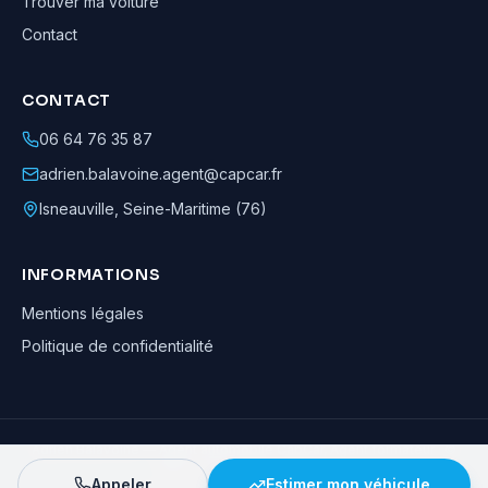
Trouver ma voiture
Contact
CONTACT
06 64 76 35 87
adrien.balavoine.agent@capcar.fr
Isneauville
,
Seine-Maritime (76)
INFORMATIONS
Mentions légales
Politique de confidentialité
Adrien Balavoine
—
Agent automobile CapCar, Agent formateur
· ©
2026
· Tous droits réservés
Appeler
Estimer mon véhicule