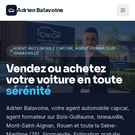
Adrien Balavoine
AGENT AUTOMOBILE CAPCAR, AGENT FORMATEUR
·
ISNEAUVILLE
Vendez ou achetez
votre voiture en toute
sérénité
Adrien Balavoine
, votre agent automobile capcar,
agent formateur
sur Bois-Guillaume, Isneauville,
Mont-Saint-Aignan, Rouen et toute la Seine-
Maritime (76), Normandie
. Estimation gratuite,