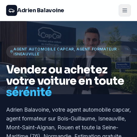
Adrien Balavoine
AGENT AUTOMOBILE CAPCAR, AGENT FORMATEUR
·
ISNEAUVILLE
Vendez ou achetez
votre voiture en toute
sérénité
Adrien Balavoine
, votre agent automobile capcar,
agent formateur
sur Bois-Guillaume, Isneauville,
Mont-Saint-Aignan, Rouen et toute la Seine-
Maritime (76), Normandie
. Estimation gratuite,