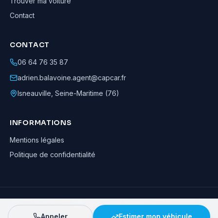
Trouver ma voiture
Contact
CONTACT
06 64 76 35 87
adrien.balavoine.agent@capcar.fr
Isneauville
,
Seine-Maritime (76)
INFORMATIONS
Mentions légales
Politique de confidentialité
Adrien Balavoine
—
Agent automobile CapCar, Agent formateur
· ©
2026
· Tous droits réservés
Appeler
Estimer mon véhicule