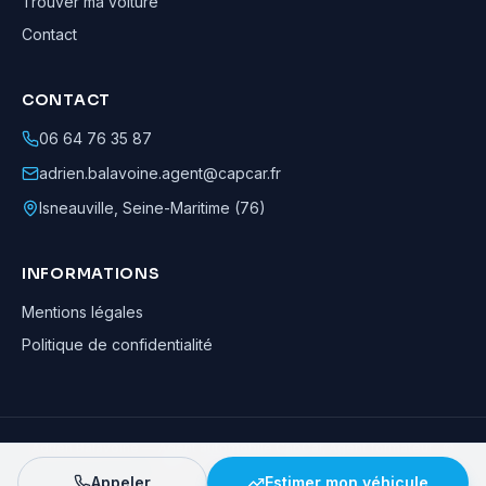
Trouver ma voiture
Contact
CONTACT
06 64 76 35 87
adrien.balavoine.agent@capcar.fr
Isneauville
,
Seine-Maritime (76)
INFORMATIONS
Mentions légales
Politique de confidentialité
Adrien Balavoine
—
Agent automobile CapCar, Agent formateur
· ©
2026
· Tous droits réservés
Appeler
Estimer mon véhicule