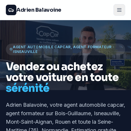
Adrien Balavoine
AGENT AUTOMOBILE CAPCAR, AGENT FORMATEUR
·
ISNEAUVILLE
Vendez ou achetez
votre voiture en toute
sérénité
Adrien Balavoine
, votre agent automobile capcar,
agent formateur
sur Bois-Guillaume, Isneauville,
Mont-Saint-Aignan, Rouen et toute la Seine-
Maritime (76), Normandie
. Estimation gratuite,