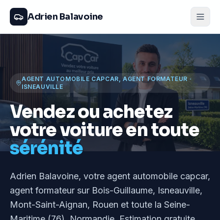
Adrien Balavoine
AGENT AUTOMOBILE CAPCAR, AGENT FORMATEUR
·
ISNEAUVILLE
Vendez ou achetez
votre voiture en toute
sérénité
Adrien Balavoine
, votre agent automobile capcar,
agent formateur
sur Bois-Guillaume, Isneauville,
Mont-Saint-Aignan, Rouen et toute la Seine-
Maritime (76), Normandie
. Estimation gratuite,