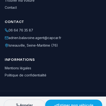
Trouver ma voiture
Contact
CONTACT
06 64 76 35 87
adrien.balavoine.agent@capcar.fr
Isneauville
,
Seine-Maritime (76)
INFORMATIONS
Mentions légales
Politique de confidentialité
Adrien Balavoine
—
Agent automobile CapCar, Agent formateur
· ©
2026
· Tous droits réservés
Appeler
Estimer mon véhicule