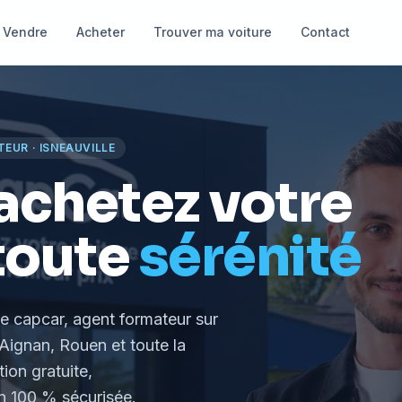
Vendre
Acheter
Trouver ma voiture
Contact
TEUR
·
ISNEAUVILLE
achetez votre
toute
sérénité
le capcar, agent formateur
sur
Aignan, Rouen et toute la
tion gratuite,
 100 % sécurisée.