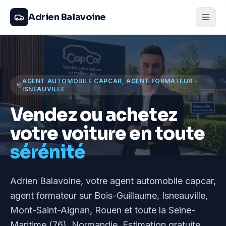
Adrien Balavoine
AGENT AUTOMOBILE CAPCAR, AGENT FORMATEUR
·
ISNEAUVILLE
Vendez ou achetez
votre voiture en toute
sérénité
Adrien Balavoine
, votre agent automobile capcar,
agent formateur
sur Bois-Guillaume, Isneauville,
Mont-Saint-Aignan, Rouen et toute la Seine-
Maritime (76), Normandie
. Estimation gratuite,