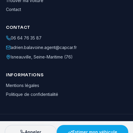
Trouver ma voiture
Contact
CONTACT
06 64 76 35 87
adrien.balavoine.agent@capcar.fr
Isneauville
,
Seine-Maritime (76)
INFORMATIONS
Mentions légales
Politique de confidentialité
Adrien Balavoine
—
Agent automobile CapCar, Agent formateur
· ©
2026
· Tous droits réservés
Appeler
Estimer mon véhicule