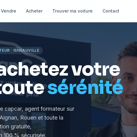
Vendre
Acheter
Trouver ma voiture
Contact
TEUR
·
ISNEAUVILLE
achetez votre
toute
sérénité
le capcar, agent formateur
sur
Aignan, Rouen et toute la
tion gratuite,
 100 % sécurisée.