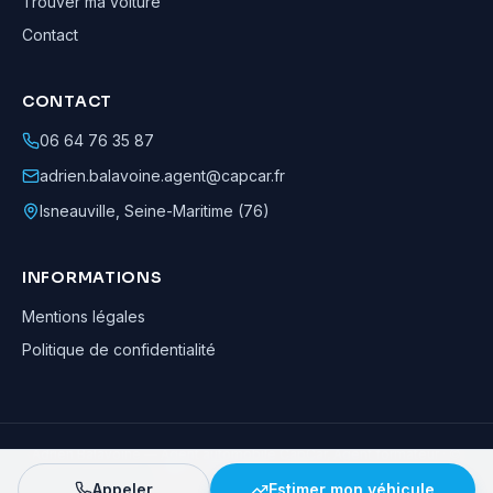
Trouver ma voiture
Contact
CONTACT
06 64 76 35 87
adrien.balavoine.agent@capcar.fr
Isneauville
,
Seine-Maritime (76)
INFORMATIONS
Mentions légales
Politique de confidentialité
Adrien Balavoine
—
Agent automobile CapCar, Agent formateur
· ©
2026
· Tous droits réservés
Appeler
Estimer mon véhicule