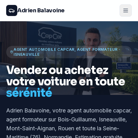
Adrien Balavoine
AGENT AUTOMOBILE CAPCAR, AGENT FORMATEUR
·
ISNEAUVILLE
Vendez ou achetez
votre voiture en toute
sérénité
Adrien Balavoine
, votre agent automobile capcar,
agent formateur
sur Bois-Guillaume, Isneauville,
Mont-Saint-Aignan, Rouen et toute la Seine-
Maritime (76), Normandie
. Estimation gratuite,