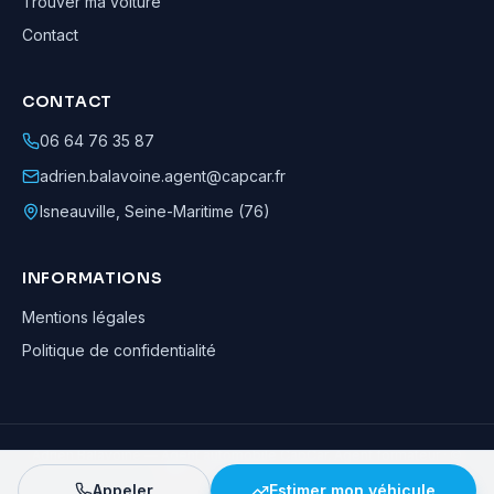
Trouver ma voiture
Contact
CONTACT
06 64 76 35 87
adrien.balavoine.agent@capcar.fr
Isneauville
,
Seine-Maritime (76)
INFORMATIONS
Mentions légales
Politique de confidentialité
Adrien Balavoine
—
Agent automobile CapCar, Agent formateur
· ©
2026
· Tous droits réservés
Appeler
Estimer mon véhicule