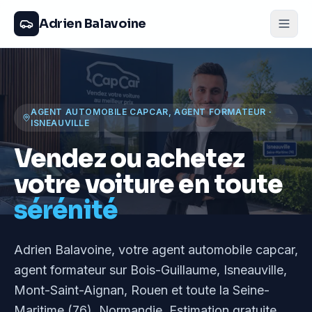
Adrien Balavoine
AGENT AUTOMOBILE CAPCAR, AGENT FORMATEUR
·
ISNEAUVILLE
Vendez ou achetez
votre voiture en toute
sérénité
Adrien Balavoine
, votre agent automobile capcar,
agent formateur
sur Bois-Guillaume, Isneauville,
Mont-Saint-Aignan, Rouen et toute la Seine-
Maritime (76), Normandie
. Estimation gratuite,