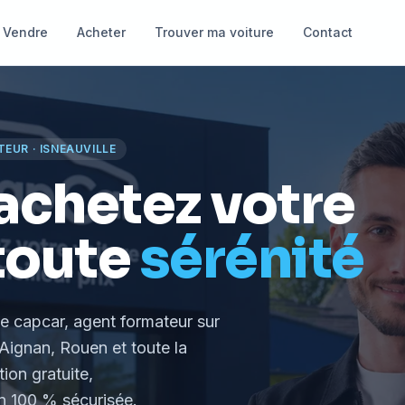
Vendre
Acheter
Trouver ma voiture
Contact
TEUR
·
ISNEAUVILLE
achetez votre
toute
sérénité
le capcar, agent formateur
sur
Aignan, Rouen et toute la
tion gratuite,
 100 % sécurisée.