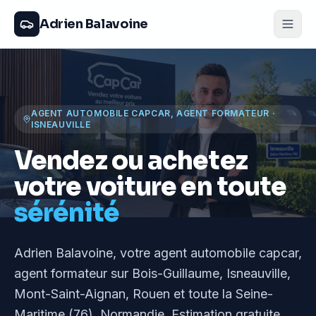
Adrien Balavoine
AGENT AUTOMOBILE CAPCAR, AGENT FORMATEUR
·
ISNEAUVILLE
Vendez ou achetez
votre voiture en toute
sérénité
Adrien Balavoine
, votre agent automobile capcar,
agent formateur
sur Bois-Guillaume, Isneauville,
Mont-Saint-Aignan, Rouen et toute la Seine-
Maritime (76), Normandie
. Estimation gratuite,