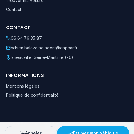
Trouver ma voiture
Contact
CONTACT
06 64 76 35 87
adrien.balavoine.agent@capcar.fr
Isneauville
,
Seine-Maritime (76)
INFORMATIONS
Mentions légales
Politique de confidentialité
Adrien Balavoine
—
Agent automobile CapCar, Agent formateur
· ©
2026
· Tous droits réservés
Appeler
Estimer mon véhicule