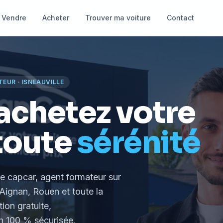
Vendre
Acheter
Trouver ma voiture
Contact
TEUR
·
ISNEAUVILLE
achetez votre
toute
sérénité
le capcar, agent formateur
sur
Aignan, Rouen et toute la
tion gratuite,
 100 % sécurisée.