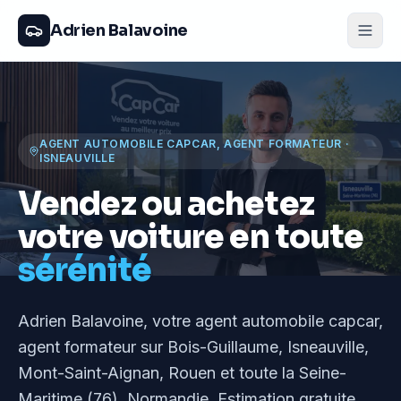
Adrien Balavoine
AGENT AUTOMOBILE CAPCAR, AGENT FORMATEUR
·
ISNEAUVILLE
Vendez ou achetez
votre voiture en toute
sérénité
Adrien Balavoine
, votre agent automobile capcar,
agent formateur
sur Bois-Guillaume, Isneauville,
Mont-Saint-Aignan, Rouen et toute la Seine-
Maritime (76), Normandie
. Estimation gratuite,