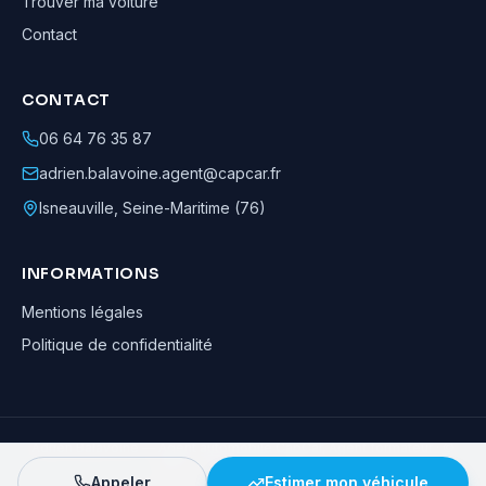
Trouver ma voiture
Contact
CONTACT
06 64 76 35 87
adrien.balavoine.agent@capcar.fr
Isneauville
,
Seine-Maritime (76)
INFORMATIONS
Mentions légales
Politique de confidentialité
Adrien Balavoine
—
Agent automobile CapCar, Agent formateur
· ©
2026
· Tous droits réservés
Appeler
Estimer mon véhicule