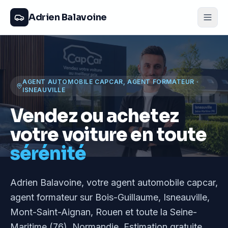
Adrien Balavoine
AGENT AUTOMOBILE CAPCAR, AGENT FORMATEUR
·
ISNEAUVILLE
Vendez ou achetez
votre voiture en toute
sérénité
Adrien Balavoine
, votre agent automobile capcar,
agent formateur
sur Bois-Guillaume, Isneauville,
Mont-Saint-Aignan, Rouen et toute la Seine-
Maritime (76), Normandie
. Estimation gratuite,