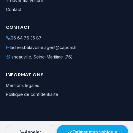
Trouver ma voiture
Contact
CONTACT
06 64 76 35 87
adrien.balavoine.agent@capcar.fr
Isneauville
,
Seine-Maritime (76)
INFORMATIONS
Mentions légales
Politique de confidentialité
Adrien Balavoine
—
Agent automobile CapCar, Agent formateur
· ©
2026
· Tous droits réservés
Appeler
Estimer mon véhicule