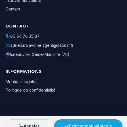
Trouver ma voiture
Contact
CONTACT
06 64 76 35 87
adrien.balavoine.agent@capcar.fr
Isneauville
,
Seine-Maritime (76)
INFORMATIONS
Mentions légales
Politique de confidentialité
Adrien Balavoine
—
Agent automobile CapCar, Agent formateur
· ©
2026
· Tous droits réservés
Appeler
Estimer mon véhicule