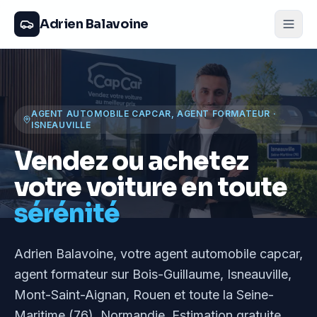
Adrien Balavoine
AGENT AUTOMOBILE CAPCAR, AGENT FORMATEUR
·
ISNEAUVILLE
Vendez ou achetez
votre voiture en toute
sérénité
Adrien Balavoine
, votre agent automobile capcar,
agent formateur
sur Bois-Guillaume, Isneauville,
Mont-Saint-Aignan, Rouen et toute la Seine-
Maritime (76), Normandie
. Estimation gratuite,