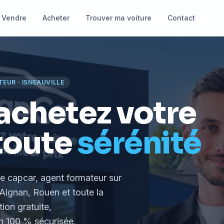
Vendre
Acheter
Trouver ma voiture
Contact
TEUR
·
ISNEAUVILLE
achetez votre
toute
sérénité
le capcar, agent formateur
sur
Aignan, Rouen et toute la
tion gratuite,
 100 % sécurisée.