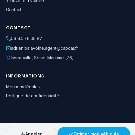
Trouver ma voiture
Contact
CONTACT
06 64 76 35 87
adrien.balavoine.agent@capcar.fr
Isneauville
,
Seine-Maritime (76)
INFORMATIONS
Mentions légales
Politique de confidentialité
Adrien Balavoine
—
Agent automobile CapCar, Agent formateur
· ©
2026
· Tous droits réservés
Appeler
Estimer mon véhicule