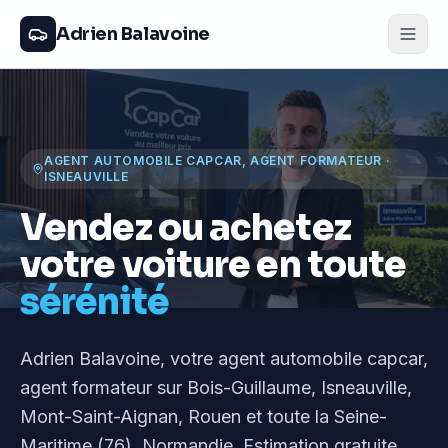
Adrien Balavoine
AGENT AUTOMOBILE CAPCAR, AGENT FORMATEUR
·
ISNEAUVILLE
Vendez ou achetez
votre voiture en toute
sérénité
Adrien Balavoine
, votre agent automobile capcar,
agent formateur
sur Bois-Guillaume, Isneauville,
Mont-Saint-Aignan, Rouen et toute la Seine-
Maritime (76), Normandie
. Estimation gratuite,