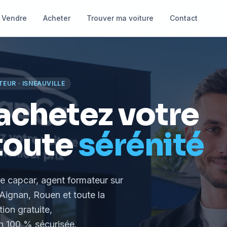
Vendre
Acheter
Trouver ma voiture
Contact
TEUR
·
ISNEAUVILLE
achetez votre
toute
sérénité
le capcar, agent formateur
sur
Aignan, Rouen et toute la
tion gratuite,
 100 % sécurisée.