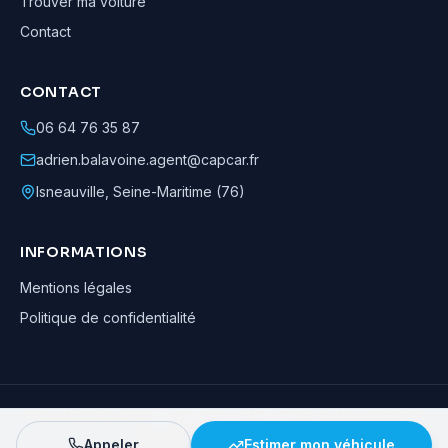
Trouver ma voiture
Contact
CONTACT
06 64 76 35 87
adrien.balavoine.agent@capcar.fr
Isneauville
,
Seine-Maritime (76)
INFORMATIONS
Mentions légales
Politique de confidentialité
Adrien Balavoine
—
Agent automobile CapCar, Agent formateur
· ©
2026
· Tous droits réservés
Appeler
Estimer mon véhicule