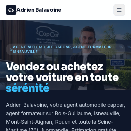
Adrien Balavoine
AGENT AUTOMOBILE CAPCAR, AGENT FORMATEUR
·
ISNEAUVILLE
Vendez ou achetez
votre voiture en toute
sérénité
Adrien Balavoine
, votre agent automobile capcar,
agent formateur
sur Bois-Guillaume, Isneauville,
Mont-Saint-Aignan, Rouen et toute la Seine-
Maritime (76), Normandie
. Estimation gratuite,