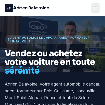
Adrien Balavoine
AGENT AUTOMOBILE CAPCAR, AGENT FORMATEUR
·
ISNEAUVILLE
Vendez ou achetez
votre voiture en toute
sérénité
Adrien Balavoine
, votre agent automobile capcar,
agent formateur
sur Bois-Guillaume, Isneauville,
Mont-Saint-Aignan, Rouen et toute la Seine-
Maritime (76), Normandie
. Estimation gratuite,