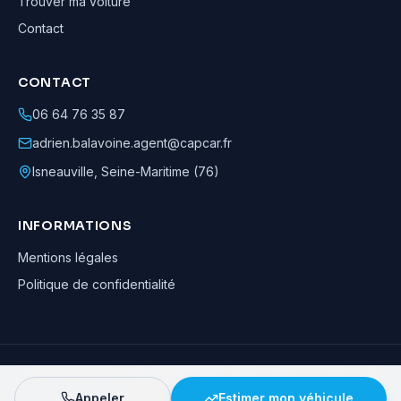
Trouver ma voiture
Contact
CONTACT
06 64 76 35 87
adrien.balavoine.agent@capcar.fr
Isneauville
,
Seine-Maritime (76)
INFORMATIONS
Mentions légales
Politique de confidentialité
Adrien Balavoine
—
Agent automobile CapCar, Agent formateur
· ©
2026
· Tous droits réservés
Appeler
Estimer mon véhicule