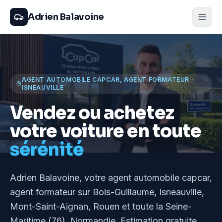
Adrien Balavoine
AGENT AUTOMOBILE CAPCAR, AGENT FORMATEUR
·
ISNEAUVILLE
Vendez ou achetez
votre voiture en toute
sérénité
Adrien Balavoine
, votre agent automobile capcar,
agent formateur
sur Bois-Guillaume, Isneauville,
Mont-Saint-Aignan, Rouen et toute la Seine-
Maritime (76), Normandie
. Estimation gratuite,