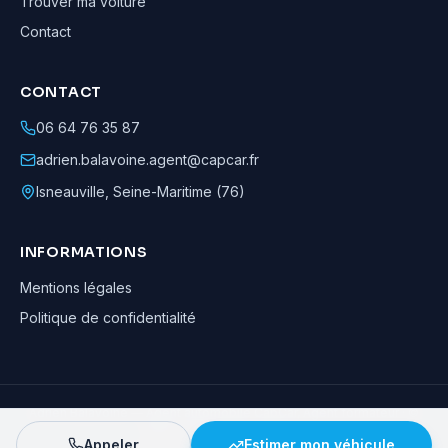
Trouver ma voiture
Contact
CONTACT
06 64 76 35 87
adrien.balavoine.agent@capcar.fr
Isneauville
,
Seine-Maritime (76)
INFORMATIONS
Mentions légales
Politique de confidentialité
Adrien Balavoine
—
Agent automobile CapCar, Agent formateur
· ©
2026
· Tous droits réservés
Appeler
Estimer mon véhicule