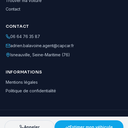
Trouver ma voiture
Contact
CONTACT
06 64 76 35 87
adrien.balavoine.agent@capcar.fr
Isneauville
,
Seine-Maritime (76)
INFORMATIONS
Mentions légales
Politique de confidentialité
Adrien Balavoine
—
Agent automobile CapCar, Agent formateur
· ©
2026
· Tous droits réservés
Appeler
Estimer mon véhicule