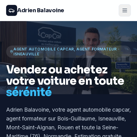
Adrien Balavoine
AGENT AUTOMOBILE CAPCAR, AGENT FORMATEUR
·
ISNEAUVILLE
Vendez ou achetez
votre voiture en toute
sérénité
Adrien Balavoine
, votre agent automobile capcar,
agent formateur
sur Bois-Guillaume, Isneauville,
Mont-Saint-Aignan, Rouen et toute la Seine-
Maritime (76), Normandie
. Estimation gratuite,